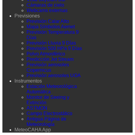
Cámaras de cielo
Webcams externas
Previsiones
Previsión Calar Alto
Mapa Símbolos Aemet
Previsión Temperatura 9
Días
Previsión Lluvia 9 Días
Previsión 500 HPa 9 Días
Polvo Atmosférico
Predicción Jet Stream
Previsión aerosoles
Copernicus
Previsión aerosoles UOA
Instrumentos
Estación Meteorológica
Automática
Monitor de Seeing y
Extinción
ASTMON
Campo Electrostático
Antigua Página de
Meteorología
MeteoCAHA App