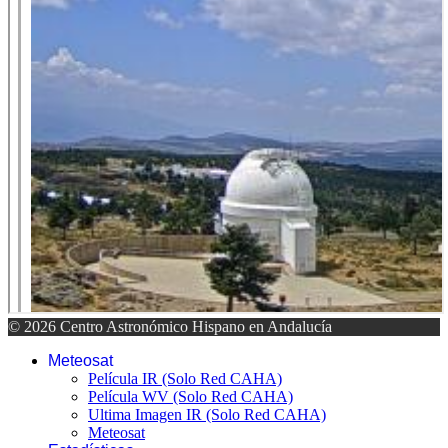
© 2026 Centro Astronómico Hispano en Andalucía
Meteosat
Película IR (Solo Red CAHA)
Película WV (Solo Red CAHA)
Ultima Imagen IR (Solo Red CAHA)
Meteosat