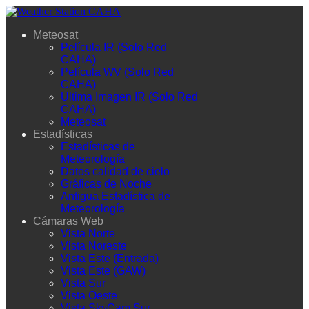
Meteosat
Película IR (Solo Red
CAHA)
Película WV (Solo Red
CAHA)
Ultima Imagen IR (Solo Red
CAHA)
Meteosat
Estadísticas
Estadísticas de
Meteorología
Datos calidad de cielo
Gráficas de Noche
Antigua Estadística de
Meteorología
Cámaras Web
Vista Norte
Vista Noreste
Vista Este (Entrada)
Vista Este (GAW)
Vista Sur
Vista Oeste
Vista SkyCam Sur