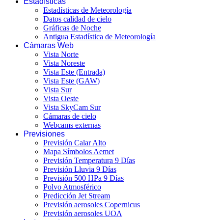
Estadísticas
Estadísticas de Meteorología
Datos calidad de cielo
Gráficas de Noche
Antigua Estadística de Meteorología
Cámaras Web
Vista Norte
Vista Noreste
Vista Este (Entrada)
Vista Este (GAW)
Vista Sur
Vista Oeste
Vista SkyCam Sur
Cámaras de cielo
Webcams externas
Previsiones
Previsión Calar Alto
Mapa Símbolos Aemet
Previsión Temperatura 9 Días
Previsión Lluvia 9 Días
Previsión 500 HPa 9 Días
Polvo Atmosférico
Predicción Jet Stream
Previsión aerosoles Copernicus
Previsión aerosoles UOA