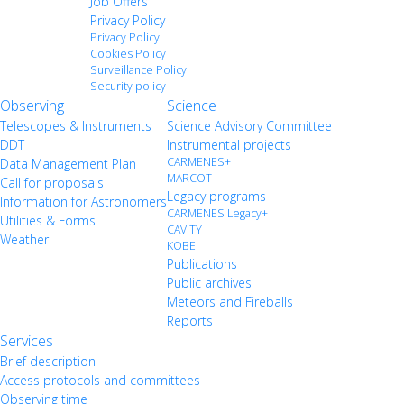
Job Offers
Privacy Policy
Privacy Policy
Cookies Policy
Surveillance Policy
Security policy
Observing
Science
Telescopes & Instruments
Science Advisory Committee
DDT
Instrumental projects
CARMENES+
Data Management Plan
MARCOT
Call for proposals
Legacy programs
Information for Astronomers
CARMENES Legacy+
Utilities & Forms
CAVITY
Weather
KOBE
Publications
Public archives
Meteors and Fireballs
Reports
Services
Brief description
Access protocols and committees
Observing time