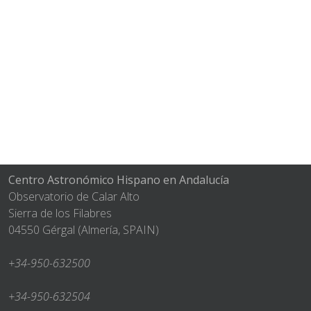
Centro Astronómico Hispano en Andalucía
Observatorio de Calar Alto
Sierra de los Filabres
04550 Gérgal (Almería, SPAIN)
+34-950-632500
+34-950-632504