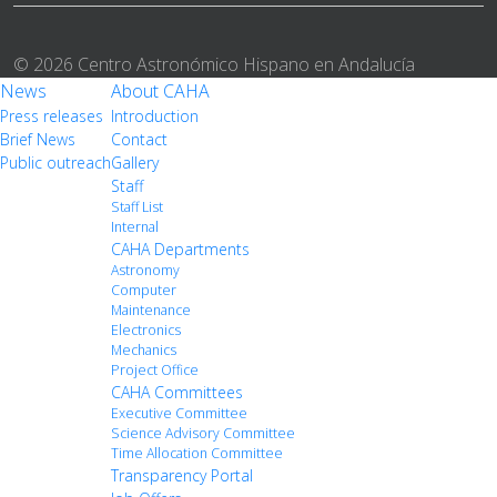
© 2026 Centro Astronómico Hispano en Andalucía
News
About CAHA
Press releases
Introduction
Brief News
Contact
Public outreach
Gallery
Staff
Staff List
Internal
CAHA Departments
Astronomy
Computer
Maintenance
Electronics
Mechanics
Project Office
CAHA Committees
Executive Committee
Science Advisory Committee
Time Allocation Committee
Transparency Portal