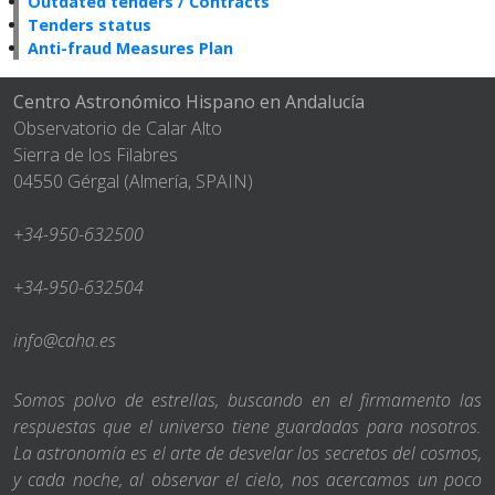
Outdated tenders / Contracts
Tenders status
Anti-fraud Measures Plan
Centro Astronómico Hispano en Andalucía
Observatorio de Calar Alto
Sierra de los Filabres
04550 Gérgal (Almería, SPAIN)
+34-950-632500
+34-950-632504
info@caha.es
Somos polvo de estrellas, buscando en el firmamento las
respuestas que el universo tiene guardadas para nosotros.
La astronomía es el arte de desvelar los secretos del cosmos,
y cada noche, al observar el cielo, nos acercamos un poco