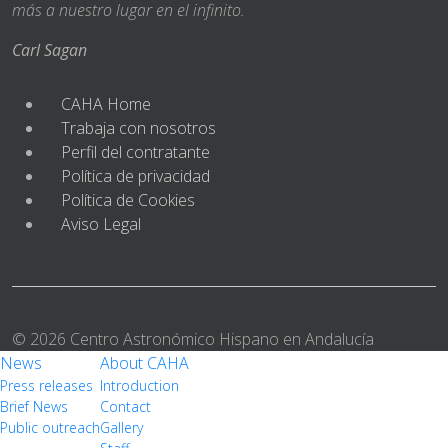
más a nuestro lugar en el infinito.
Carl Sagan
CAHA Home
Trabaja con nosotros
Perfil del contratante
Política de privacidad
Política de Cookies
Aviso Legal
© 2026 Centro Astronómico Hispano en Andalucía
News
About CAHA
Press releases
Introduction
Brief News
Contact
Public outreach
Gallery