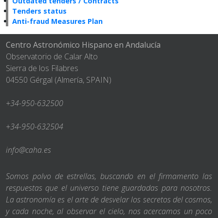
Outdated tenders / Contracts
Tenders status
Anti-fraud Measures Plan
Centro Astronómico Hispano en Andalucía
Observatorio de Calar Alto
Sierra de los Filabres
04550 Gérgal (Almería, SPAIN)
+34-950-632500
+34-950-632504
info@caha.es
Somos polvo de estrellas, buscando en el firmamento las
respuestas que el universo tiene guardadas para nosotros.
La astronomía es el arte de desvelar los secretos del cosmos,
y cada noche, al observar el cielo, nos acercamos un poco