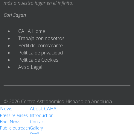
más a nuestro lugar en el infinito.
Carl Sagan
CAHA Home
Trabaja con nosotros
Perfil del contratante
Política de privacidad
Política de Cookies
Aviso Legal
© 2026 Centro Astronómico Hispano en Andalucía
News
About CAHA
Press releases
Introduction
Brief News
Contact
Public outreach
Gallery