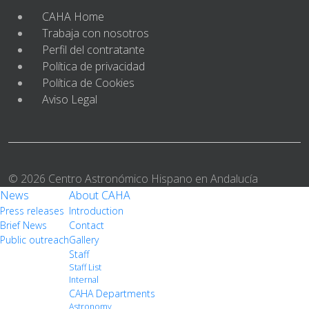
CAHA Home
Trabaja con nosotros
Perfil del contratante
Política de privacidad
Política de Cookies
Aviso Legal
© 2026 Centro Astronómico Hispano en Andalucía
News
About CAHA
Press releases
Introduction
Brief News
Contact
Public outreach
Gallery
Staff
Staff List
Internal
CAHA Departments
Astronomy