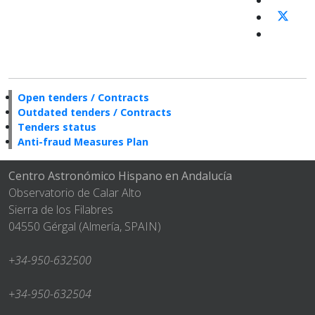
Open tenders / Contracts
Outdated tenders / Contracts
Tenders status
Anti-fraud Measures Plan
Centro Astronómico Hispano en Andalucía
Observatorio de Calar Alto
Sierra de los Filabres
04550 Gérgal (Almería, SPAIN)
+34-950-632500
+34-950-632504