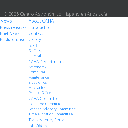
© 2026 Centro Astronómico Hispano en Andalucía
News
About CAHA
Press releases
Introduction
Brief News
Contact
Public outreach
Gallery
Staff
Staff List
Internal
CAHA Departments
Astronomy
Computer
Maintenance
Electronics
Mechanics
Project Office
CAHA Committees
Executive Committee
Science Advisory Committee
Time Allocation Committee
Transparency Portal
Job Offers