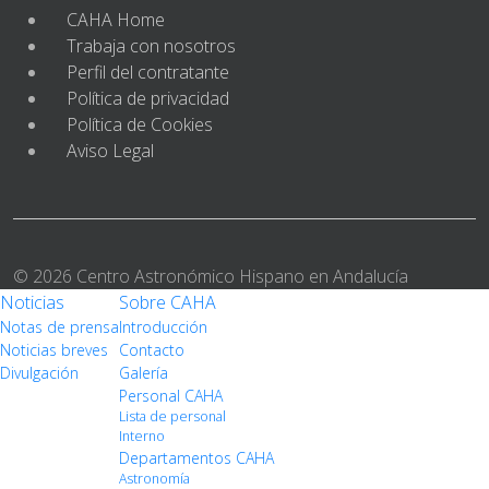
CAHA Home
Trabaja con nosotros
Perfil del contratante
Política de privacidad
Política de Cookies
Aviso Legal
© 2026 Centro Astronómico Hispano en Andalucía
Noticias
Sobre CAHA
Notas de prensa
Introducción
Noticias breves
Contacto
Divulgación
Galería
Personal CAHA
Lista de personal
Interno
Departamentos CAHA
Astronomía