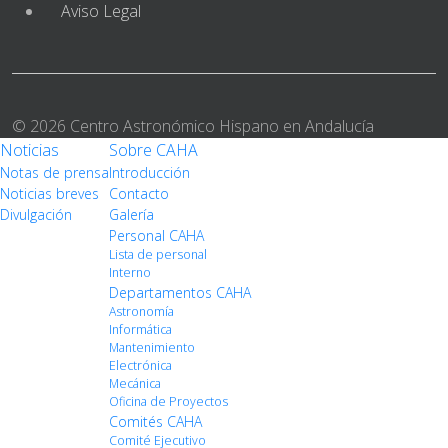
Aviso Legal
© 2026 Centro Astronómico Hispano en Andalucía
Noticias
Sobre CAHA
Notas de prensa
Introducción
Noticias breves
Contacto
Divulgación
Galería
Personal CAHA
Lista de personal
Interno
Departamentos CAHA
Astronomía
Informática
Mantenimiento
Electrónica
Mecánica
Oficina de Proyectos
Comités CAHA
Comité Ejecutivo