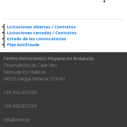
Licitaciones abiertas / Contratos
Licitaciones cerradas / Contratos
Estado de las convocatorias
Plan Antifraude
Centro Astronómico Hispano en Andalucía
Observatorio de Calar Alto
Sierra de los Filabres
04550 Gérgal (Almería, SPAIN)
+34-950-632500
+34-950-632504
info@caha.es