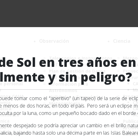
Observación
Ciencia
 de Sol en tres años e
ón
Telescopios e Instrumentos
Meteor
DDT
Comité
Plan de Gestión de Datos
Proyec
lmente y sin peligro?
CAHA
Call for proposals
instru
de personal
C
Información para
o
M
Astrónomos
ntos CAHA
Progr
Utilidades y Formularios
ede tomar como el “aperitivo” (un tapeo) de la serie de ecli
nomía
CA
Meteorología
e menos de dos horas, en todo el país. Pero será un eclipse mu
ática
CA
 oculta por la luna, como un pequeño bocado dado en el borde de
nimiento
K
ónica
Public
amente despejado se podría apreciar un cambio en el brillo natur
ica
Archiv
Galicia, bajando hasta solo una décima parte en las Islas Balear
a de Proyectos
Infor