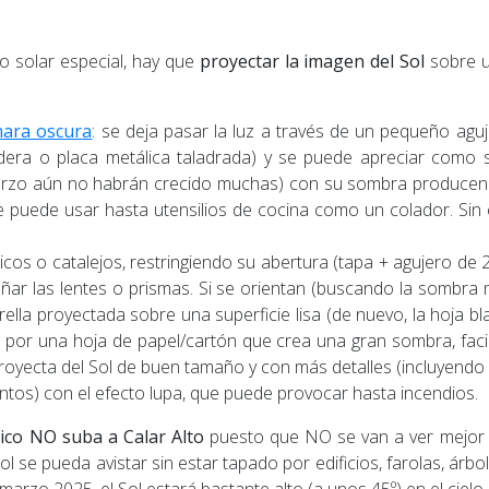
ro solar especial, hay que
proyectar la imagen del Sol
sobre u
ara oscura
: se deja pasar la luz a través de un pequeño aguj
adera o placa metálica taladrada) y se puede apreciar como
arzo aún no habrán crecido muchas) con su sombra producen u
 Se puede usar hasta utensilios de cocina como un colador. Sin
ticos o catalejos, restringiendo su abertura (tapa + agujero d
 dañar las lentes o prismas. Si se orientan (buscando la somb
ella proyectada sobre una superficie lisa (de nuevo, la hoja bl
o por una hoja de papel/cartón que crea una gran sombra, facili
royecta del Sol de buen tamaño y con más detalles (incluyendo
tos) con el efecto lupa, que puede provocar hasta incendios.
lico NO suba a Calar Alto
puesto que NO se van a ver mejor e
Sol se pueda avistar sin estar tapado por edificios, farolas, árb