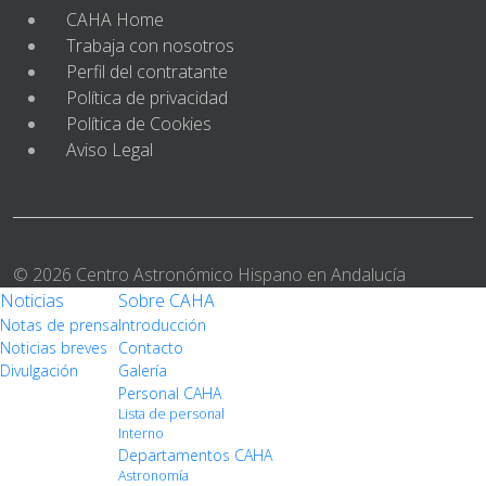
CAHA Home
Trabaja con nosotros
Perfil del contratante
Política de privacidad
Política de Cookies
Aviso Legal
© 2026 Centro Astronómico Hispano en Andalucía
Noticias
Sobre CAHA
Notas de prensa
Introducción
Noticias breves
Contacto
Divulgación
Galería
Personal CAHA
Lista de personal
Interno
Departamentos CAHA
Astronomía