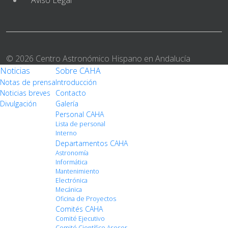
© 2026 Centro Astronómico Hispano en Andalucía
Noticias
Sobre CAHA
Notas de prensa
Introducción
Noticias breves
Contacto
Divulgación
Galería
Personal CAHA
Lista de personal
Interno
Departamentos CAHA
Astronomía
Informática
Mantenimiento
Electrónica
Mecánica
Oficina de Proyectos
Comités CAHA
Comité Ejecutivo
Comité Científico Asesor