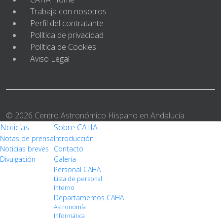
Trabaja con nosotros
Perfil del contratante
Política de privacidad
Política de Cookies
Aviso Legal
© 2026 Centro Astronómico Hispano en Andalucía
Noticias
Sobre CAHA
Notas de prensa
Introducción
Noticias breves
Contacto
Divulgación
Galería
Personal CAHA
Lista de personal
Interno
Departamentos CAHA
Astronomía
Informática