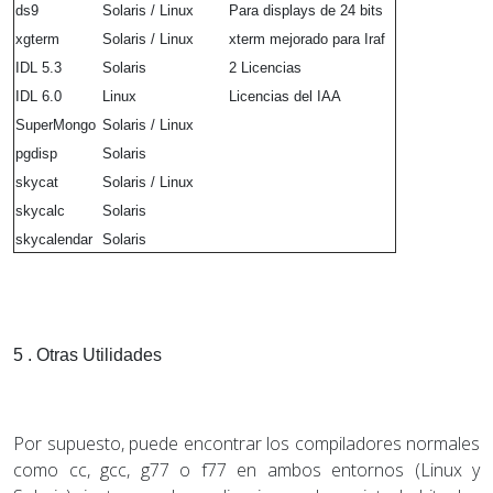
ds9
Solaris / Linux
Para displays de 24 bits
xgterm
Solaris / Linux
xterm mejorado para Iraf
IDL 5.3
Solaris
2 Licencias
IDL 6.0
Linux
Licencias del IAA
SuperMongo
Solaris / Linux
pgdisp
Solaris
skycat
Solaris / Linux
skycalc
Solaris
skycalendar
Solaris
5 . Otras Utilidades
Por supuesto, puede encontrar los compiladores normales
como cc, gcc, g77 o f77 en ambos entornos (Linux y