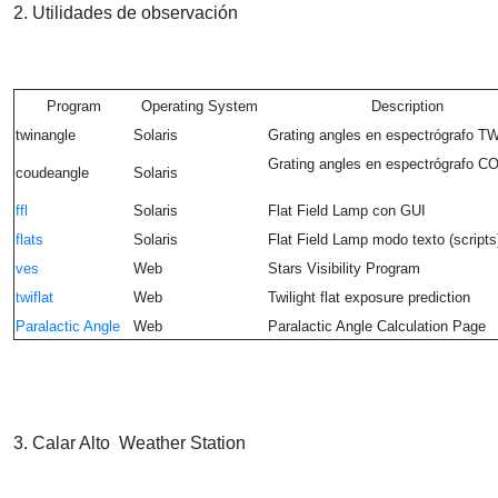
2. Utilidades de observación
Program
Operating System
Description
twinangle
Solaris
Grating angles en espectrógrafo T
Grating angles en espectrógrafo 
coudeangle
Solaris
ffl
Solaris
Flat Field Lamp con GUI
flats
Solaris
Flat Field Lamp modo texto (scripts
ves
Web
Stars Visibility Program
twiflat
Web
Twilight flat exposure prediction
Paralactic Angle
Web
Paralactic Angle Calculation Page
3. Calar Alto Weather Station