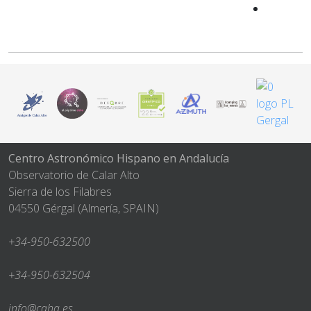
Centro Astronómico Hispano en Andalucía
Observatorio de Calar Alto
Sierra de los Filabres
04550 Gérgal (Almería, SPAIN)
+34-950-632500
+34-950-632504
info@caha.es