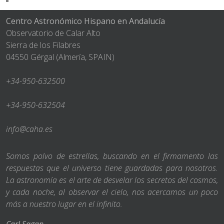
Centro Astronómico Hispano en Andalucía
Observatorio de Calar Alto
Sierra de los Filabres
04550 Gérgal (Almería, SPAIN)
+34-950-632500
+34-950-632504
info@caha.es
Somos polvo de estrellas, buscando en el firmamento las
respuestas que el universo tiene guardadas para nosotros.
La astronomía es el arte de desvelar los secretos del cosmos,
y cada noche, al observar el cielo, nos acercamos un poco
más a nuestro lugar en el infinito.
Carl Sagan