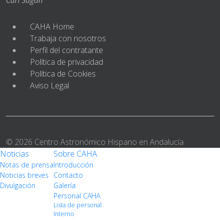
CAHA Home
Trabaja con nosotros
Perfil del contratante
Política de privacidad
Política de Cookies
Aviso Legal
© 2026 Centro Astronómico Hispano en Andalucía
Noticias
Sobre CAHA
Notas de prensa
Introducción
Noticias breves
Contacto
Divulgación
Galería
Personal CAHA
Lista de personal
Interno