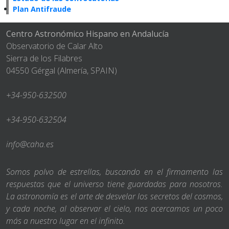
Plan Antifraude
Centro Astronómico Hispano en Andalucía
Observatorio de Calar Alto
Sierra de los Filabres
04550 Gérgal (Almería, SPAIN)
+34-950-632500
+34-950-632504
info@caha.es
Somos polvo de estrellas, buscando en el firmamento las
respuestas que el universo tiene guardadas para nosotros.
La astronomía es el arte de desvelar los secretos del cosmos,
y cada noche, al observar el cielo, nos acercamos un poco
más a nuestro lugar en el infinito.