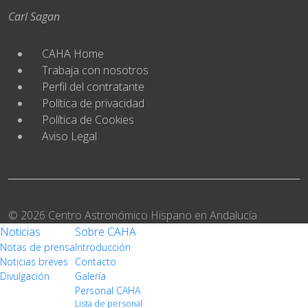
Carl Sagan
CAHA Home
Trabaja con nosotros
Perfil del contratante
Política de privacidad
Política de Cookies
Aviso Legal
© 2026 Centro Astronómico Hispano en Andalucía
Noticias
Sobre CAHA
Notas de prensa
Introducción
Noticias breves
Contacto
Divulgación
Galería
Personal CAHA
Lista de personal