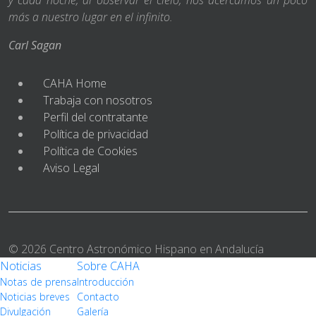
más a nuestro lugar en el infinito.
Carl Sagan
CAHA Home
Trabaja con nosotros
Perfil del contratante
Política de privacidad
Política de Cookies
Aviso Legal
© 2026 Centro Astronómico Hispano en Andalucía
Noticias
Sobre CAHA
Notas de prensa
Introducción
Noticias breves
Contacto
Divulgación
Galería