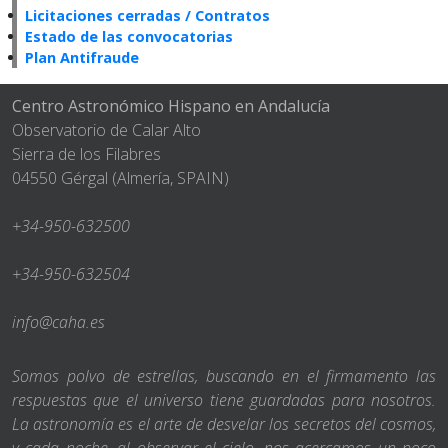
Licitaciones cerradas / Contratos
Estado de las convocatorias
Plan Antifraude
Centro Astronómico Hispano en Andalucía
Observatorio de Calar Alto
Sierra de los Filabres
04550 Gérgal (Almería, SPAIN)
+34-950-632500
+34-950-632504
info@caha.es
Somos polvo de estrellas, buscando en el firmamento las
respuestas que el universo tiene guardadas para nosotros.
La astronomía es el arte de desvelar los secretos del cosmos,
y cada noche, al observar el cielo, nos acercamos un poco