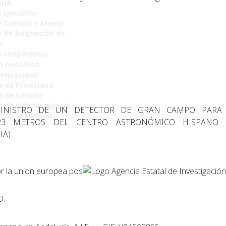
AHA
 Ejecutivo
 Científico Asesor
 de Asignación de
o
Transparencia
n nosotros
 Privacidad
a de Privacidad
ca de Cookies
a de videovigilancia
INISTRO DE UN DETECTOR DE GRAN CAMPO PARA
ca de seguridad
.23 METROS DEL CENTRO ASTRONÓMICO HISPANO
HA)
D.