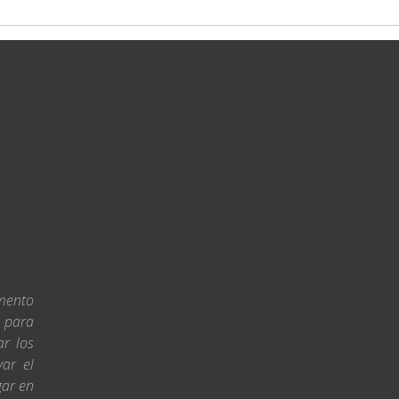
amento
s para
ar los
var el
gar en