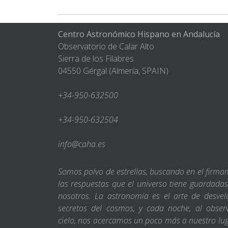
Centro Astronómico Hispano en Andalucía
Observatorio de Calar Alto
Sierra de los Filabres
04550 Gérgal (Almería, SPAIN)
+34-950-632500
+34-950-632504
info@caha.es
Somos polvo de estrellas, buscando en el firm
las respuestas que el universo tiene guardada
nosotros. La astronomía es el arte de desvel
secretos del cosmos, y cada noche, al obser
cielo, nos acercamos un poco más a nuestro lu