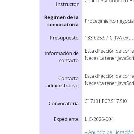
Centro Astronómico His
Instructor
Regimen de la
Procedimiento negociad
convocatoria
Presupuesto
183 625.97 € (IVA exclu
Esta dirección de corr
Información de
Necesita tener JavaScri
contacto
Esta dirección de corr
Contacto
Necesita tener JavaScri
administrativo
C17.I01.P02.S17.SI01
Convocatoria
Expediente
LIC-2025-004
»
Anuncio de Licitación