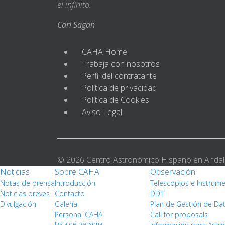
el infinito.
Carl Sagan
CAHA Home
Trabaja con nosotros
Perfil del contratante
Política de privacidad
Política de Cookies
Aviso Legal
© 2026 Centro Astronómico Hispano en Andal
Noticias
Sobre CAHA
Observación
Notas de prensa
Introducción
Telescopios e Instrum
Noticias breves
Contacto
DDT
Divulgación
Galería
Plan de Gestión de Da
Personal CAHA
Call for proposals
Lista de personal