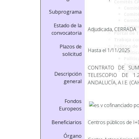
Comités C
Comité
Subprograma
Comité
Comité
Estado de la
Tiemp
Adjudicada, CERRADA
convocatoria
Portal de 
Trabaja co
Plazos de
Política de
Hasta el 1/11/2025
Polític
solicitud
Políti
Polític
CONTRATO DE SUM
Políti
Descripción
TELESCOPIO DE 1
general
ANDALUCÍA, A.I.E. (CA
Fondos
Europeos
Beneficiarios
Centros públicos de I+
Órgano