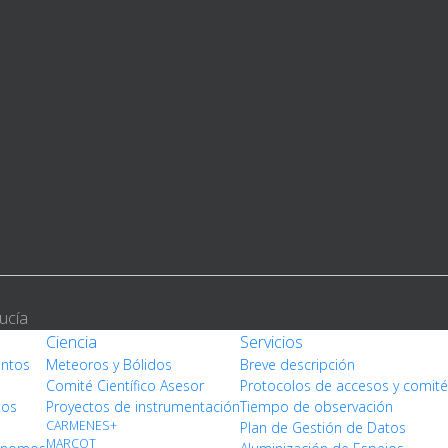
ucía
Ciencia
Servicios
entos
Meteoros y Bólidos
Breve descripción
Comité Científico Asesor
Protocolos de accesos y comit
tos
Proyectos de instrumentación
Tiempo de observación
CARMENES+
Plan de Gestión de Datos
MARCOT