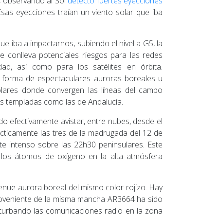
A, observando al Sol
detectó fuertes eyecciones
as eyecciones traían un viento solar que iba
 iba a impactarnos, subiendo el nivel a G5, la
 conlleva potenciales riesgos para las redes
dad, así como para los satélites en órbita.
 forma de espectaculares auroras boreales u
olares donde convergen las líneas del campo
es templadas como las de Andalucía.
o efectivamente avistar, entre nubes, desde el
cticamente las tres de la madrugada del 12 de
te intenso sobre las 22h30 peninsulares. Este
n los átomos de oxígeno en la alta atmósfera
enue aurora boreal del mismo color rojizo. Hay
proveniente de la misma mancha AR3664 ha sido
rturbando las comunicaciones radio en la zona