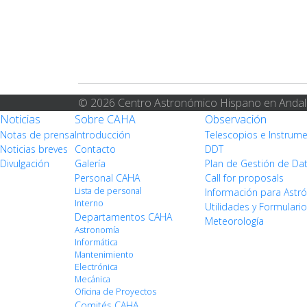
© 2026 Centro Astronómico Hispano en Andal
Noticias
Sobre CAHA
Observación
Notas de prensa
Introducción
Telescopios e Instrum
Noticias breves
Contacto
DDT
Divulgación
Galería
Plan de Gestión de Da
Personal CAHA
Call for proposals
Lista de personal
Información para Ast
Interno
Utilidades y Formulari
Departamentos CAHA
Meteorología
Astronomía
Informática
Mantenimiento
Electrónica
Mecánica
Oficina de Proyectos
Comités CAHA