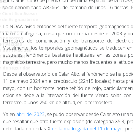
l centro americano de predicción del clima espacial de la NOA
AHA
solar denominada AR3664, del tamaño de unas 16 tierras. Es
 Ejecutivo
 Científico Asesor
 de Asignación de
o
La NOAA avisó entonces del fuerte temporal geomagnético que
Transparencia
máxima categoría, cosa que no ocurría desde el 2003 y que
n nosotros
terrestres de comunicación y de transporte de electrici
 Privacidad
Visualmente, los temporales geomagnéticos se traducen en
a de Privacidad
australes, fenómenos bastante habituales en las zonas p
ca de Cookies
magnético terrestre, pero mucho menos frecuentes a latitud
a de videovigilancia
ca de seguridad
Desde el observatorio de Calar Alto, el fenómeno se ha podid
11 de mayo 2024 en el crepúsculo (22h15 locales) hasta prá
mayo, con un horizonte norte teñido de rojo, particularmen
color se debe a la interacción del fuerte viento solar co
terrestre, a unos 250 km de altitud, en la termosfera.
Ya en
abril del 2023
, se pudo observar desde Calar Ato una t
que resaltar que otra fuerte explosión (de categoría X5.8) 
detectada en ondas X
en la madrugada del 11 de mayo
, pe