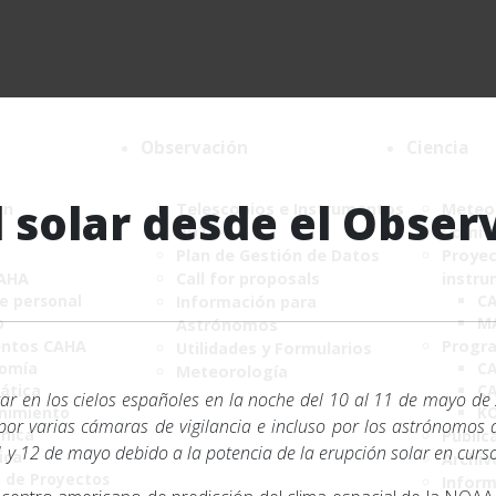
Observación
Ciencia
 solar desde el Observ
ón
Telescopios e Instrumentos
Meteor
DDT
Comité
Plan de Gestión de Datos
Proyec
CAHA
Call for proposals
instru
de personal
C
Información para
o
M
Astrónomos
ntos CAHA
Progr
Utilidades y Formularios
nomía
CA
Meteorología
ática
CA
ar en los cielos españoles en la noche del 10 al 11 de mayo de 2
nimiento
K
or varias cámaras de vigilancia e incluso por los astrónomos 
ónica
Public
1 y 12 de mayo debido a la potencia de la erupción solar en curs
ica
Archiv
a de Proyectos
Infor