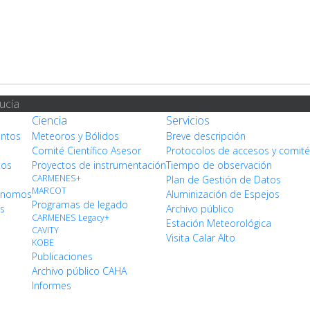
ucía
Ciencia
Servicios
entos
Meteoros y Bólidos
Breve descripción
Comité Científico Asesor
Protocolos de accesos y comit
tos
Proyectos de instrumentación
Tiempo de observación
CARMENES+
Plan de Gestión de Datos
MARCOT
rónomos
Aluminización de Espejos
Programas de legado
os
Archivo público
CARMENES Legacy+
Estación Meteorológica
CAVITY
Visita Calar Alto
KOBE
Publicaciones
Archivo público CAHA
Informes