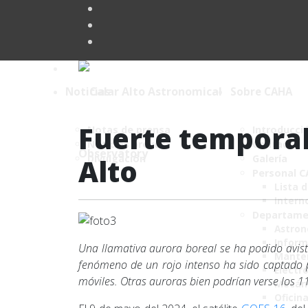
Noticias
Sobre CAHA
Fuerte temporal
Notas de prensa
Introducci
Noticias breves
Contacto
Divulgación
Galería
Alto
Personal 
Lista 
Intern
Departame
Astro
Inform
Una llamativa aurora boreal se ha podido avist
Mante
fenómeno de un rojo intenso ha sido captado p
Electr
móviles. Otras auroras bien podrían verse los 1
Mecán
Oficin