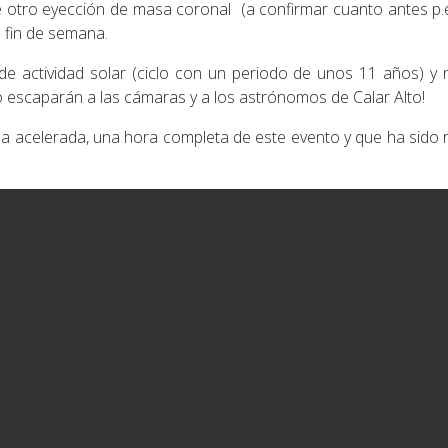
e otro eyección de masa coronal (a confirmar cuanto antes p.ej
 fin de semana.
e actividad solar (ciclo con un periodo de unos 11 años) y 
no escaparán a las cámaras y a los astrónomos de Calar Alto!
a acelerada, una hora completa de este evento y que ha sido 