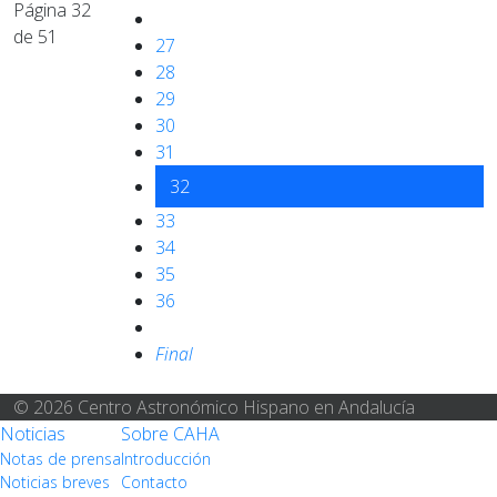
Página 32
de 51
27
28
29
30
31
32
33
34
35
36
Final
© 2026 Centro Astronómico Hispano en Andalucía
Noticias
Sobre CAHA
Notas de prensa
Introducción
Noticias breves
Contacto