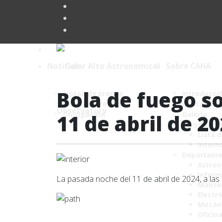
Noticias
Sobre CAHA
Bola de fuego so
Notas de prensa
Introducci
Noticias breves
Contacto
Divulgación
Galería
11 de abril de 2
Personal 
Lista 
Intern
Departame
Astro
Inform
La pasada noche del 11 de abril de 2024, a las 
Mante
Electr
Mecán
Oficin