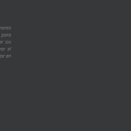
amento
s para
ar los
var el
gar en