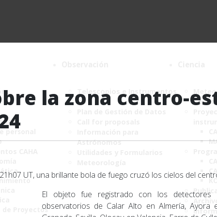
Observación
Ciencia
bre la zona centro-es
ón
Telescopios e Instrumentos
Meteor
DDT
Comité
Plan de Gestión de Datos
Proyec
024
CAHA
Call for proposals
instru
de personal
C
Información para
o
M
Astrónomos
ntos CAHA
Progr
Utilidades y Formularios
nomía
CA
Meteorología
ática
CA
21h07 UT, una brillante bola de fuego cruzó los cielos del cent
nimiento
K
ónica
Public
El objeto fue registrado con los detectore
ica
Archiv
observatorios de Calar Alto en Almería, Ayora 
a de Proyectos
Infor