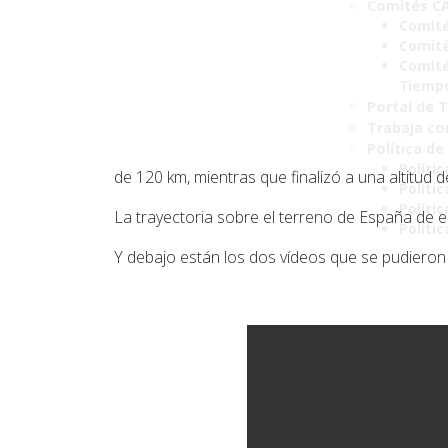
Comités C
Comité
Comité
Comité
Tiemp
Portal de 
Trabaja co
Política de
Polític
de 120 km, mientras que finalizó a una altitud 
Políti
Polític
La trayectoria sobre el terreno de España de e
Políti
Y debajo están los dos vídeos que se pudieron 