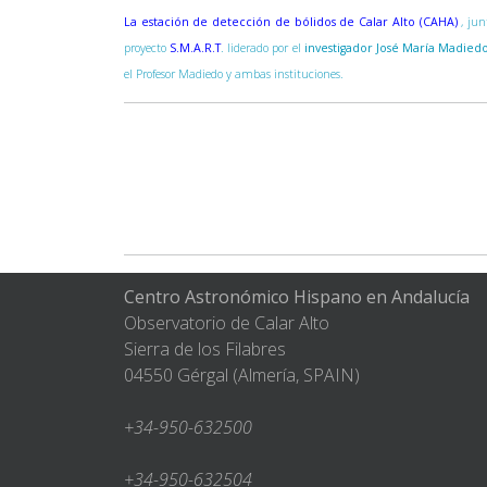
La estación de detección de bólidos de Calar Alto (CAHA)
, ju
proyecto
S.M.A.R.T
. liderado por el
investigador José María Madied
el Profesor Madiedo y ambas instituciones.
Centro Astronómico Hispano en Andalucía
Observatorio de Calar Alto
Sierra de los Filabres
04550 Gérgal (Almería, SPAIN)
+34-950-632500
+34-950-632504