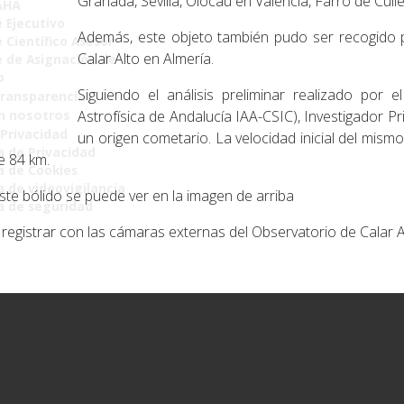
Granada, Sevilla, Olocau en Valencia, Farro de Cull
AHA
 Ejecutivo
Además, este objeto también pudo ser recogido 
 Científico Asesor
Calar Alto en Almería.
 de Asignación de
o
Siguiendo el análisis preliminar realizado por 
Transparencia
Astrofísica de Andalucía IAA-CSIC), Investigador 
n nosotros
 Privacidad
un origen cometario. La velocidad inicial del mismo 
a de Privacidad
de 84 km.
ca de Cookies
a de videovigilancia
ste bólido se puede ver en la imagen de arriba
ca de seguridad
registrar con las cámaras externas del Observatorio de Calar A