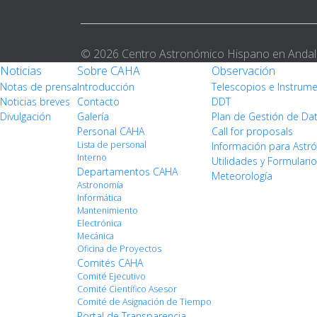
© 2026 Centro Astronómico Hispano en Andal
Noticias
Sobre CAHA
Observación
Notas de prensa
Introducción
Telescopios e Instrum
Noticias breves
Contacto
DDT
Divulgación
Galería
Plan de Gestión de Da
Personal CAHA
Call for proposals
Lista de personal
Información para Ast
Interno
Utilidades y Formulari
Departamentos CAHA
Meteorología
Astronomía
Informática
Mantenimiento
Electrónica
Mecánica
Oficina de Proyectos
Comités CAHA
Comité Ejecutivo
Comité Científico Asesor
Comité de Asignación de Tiempo
Portal de Transparencia