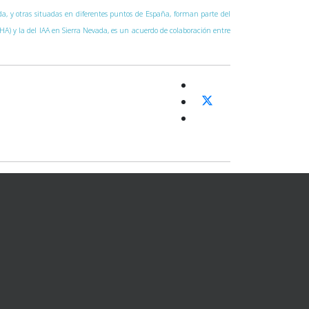
vada, y otras situadas en diferentes puntos de España, forman parte del
CAHA) y la del IAA en Sierra Nevada, es un acuerdo de colaboración entre