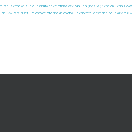
nto con la estación que el Instituto de Astrofísica de Andalucía (IAA-CSIC) tiene en Sierra Ne
o
, del IAA, para el seguimiento de este tipo de objetos. En concreto, la estación de Calar Alto (