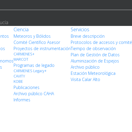
ucía
Ciencia
Servicios
entos
Meteoros y Bólidos
Breve descripción
Comité Científico Asesor
Protocolos de accesos y comit
tos
Proyectos de instrumentación
Tiempo de observación
CARMENES+
Plan de Gestión de Datos
MARCOT
rónomos
Aluminización de Espejos
Programas de legado
os
Archivo público
CARMENES Legacy+
Estación Meteorológica
CAVITY
Visita Calar Alto
KOBE
Publicaciones
Archivo público CAHA
Informes