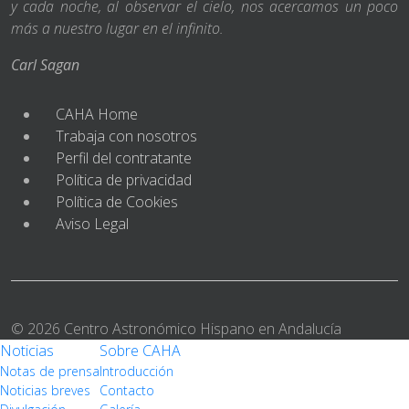
y cada noche, al observar el cielo, nos acercamos un poco
más a nuestro lugar en el infinito.
Carl Sagan
CAHA Home
Trabaja con nosotros
Perfil del contratante
Política de privacidad
Política de Cookies
Aviso Legal
© 2026 Centro Astronómico Hispano en Andalucía
Noticias
Sobre CAHA
Notas de prensa
Introducción
Noticias breves
Contacto