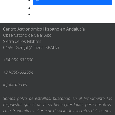
4
Centro Astronómico Hispano en Andalucía
Observatorio de Calar Alto
Sierra de los Filabres
04550 Gérgal (Almería, SPAIN)
+34-950-632500
+34-950-632504
info@caha.es
Somos polvo de estrellas, buscando en el firmamento las
respuestas que el universo tiene guardadas para nosotros.
La astronomía es el arte de desvelar los secretos del cosmos,