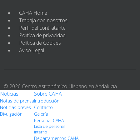
CAHA Home
Trabaja con nosotros
Perfil del contratante
Política de privacidad
Política de Cookies
Aviso Legal
© 2026 Centro Astronómico Hispano en Andalucía
Noticias
Sobre CAHA
Notas de prensa
Introducción
Noticias breves
Contacto
Divulgación
Galería
Personal CAHA
Lista de personal
Interno
Departamentos CAHA