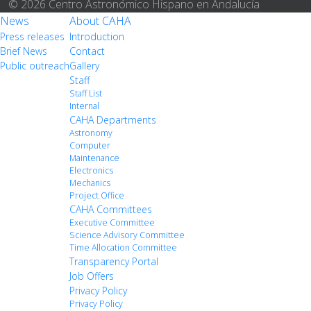
© 2026 Centro Astronómico Hispano en Andalucía
News
About CAHA
Press releases
Introduction
Brief News
Contact
Public outreach
Gallery
Staff
Staff List
Internal
CAHA Departments
Astronomy
Computer
Maintenance
Electronics
Mechanics
Project Office
CAHA Committees
Executive Committee
Science Advisory Committee
Time Allocation Committee
Transparency Portal
Job Offers
Privacy Policy
Privacy Policy