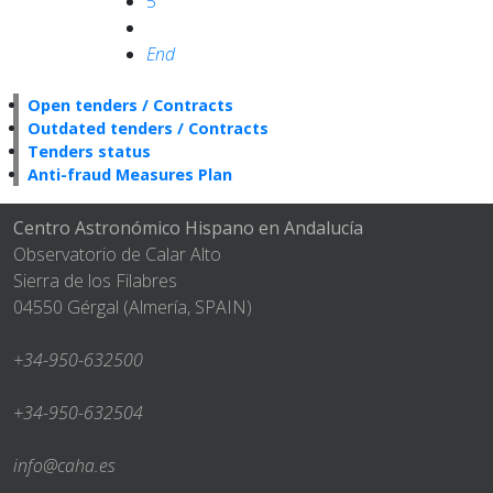
5
End
Open tenders / Contracts
Outdated tenders / Contracts
Tenders status
Anti-fraud Measures Plan
Centro Astronómico Hispano en Andalucía
Observatorio de Calar Alto
Sierra de los Filabres
04550 Gérgal (Almería, SPAIN)
+34-950-632500
+34-950-632504
info@caha.es