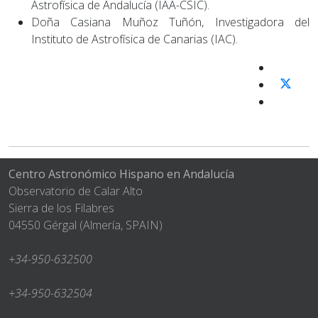
Astrofísica de Andalucía (IAA-CSIC).
Doña Casiana Muñoz Tuñón, Investigadora del
Instituto de Astrofísica de Canarias (IAC).
Centro Astronómico Hispano en Andalucía
Observatorio de Calar Alto
Sierra de los Filabres
04550 Gérgal (Almería, SPAIN)
+34-950-632500
+34-950-632504