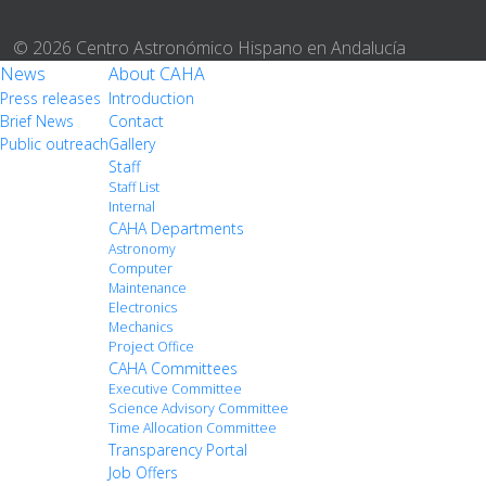
© 2026 Centro Astronómico Hispano en Andalucía
News
About CAHA
Press releases
Introduction
Brief News
Contact
Public outreach
Gallery
Staff
Staff List
Internal
CAHA Departments
Astronomy
Computer
Maintenance
Electronics
Mechanics
Project Office
CAHA Committees
Executive Committee
Science Advisory Committee
Time Allocation Committee
Transparency Portal
Job Offers